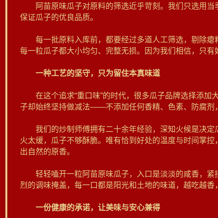
阿苗原味瓜子对原料的筛选近乎苛刻。我们只选用当季
保证瓜子的优良品质。
每一批原料入库前，都要经过多道人工筛选，剔除瘪籽
每一粒瓜子都大小均匀、完整无损。因为我们相信，只有
一种工艺的坚守，只为留住本真味道
在这个追求“重口味”的时代，很多瓜子品牌选择添加大
子却始终坚持做减法——不添加任何香精、色素、防腐剂
我们的炒制师傅拥有二十余年经验，深知火候是决定瓜
火太缓，瓜子不够酥脆。唯有恰到好处的温度与时间掌控
出自然的原香。
轻轻嗑开一粒阿苗原味瓜子，入口是淡淡的咸香，紧接
烈的调味掩盖，每一口都是阳光和土地的味道，越吃越香
一份健康的承诺，让美味与安心兼得